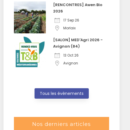
[RENCONTRES] Awen Bio
2026
17 Sep 26
Morlaix
[SALON] MED'Agri 2026 -
Avignon (84)
13 Oct 26
Avignon
Tous les évènements
Nos derniers articles