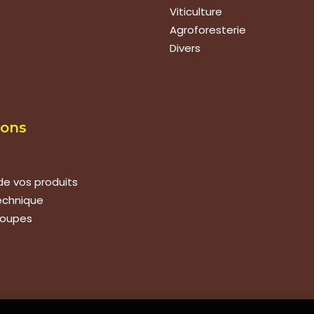
Viticulture
Agroforesterie
Divers
ions
de vos produits
technique
roupes