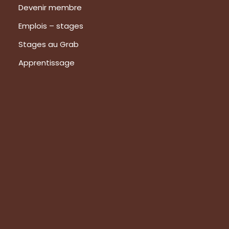
Devenir membre
Emplois – stages
Stages au Grab
Apprentissage
Prestations
Formations
Evaluation de vos produits
Expertise technique
Visite de groupes
Suivez-nous