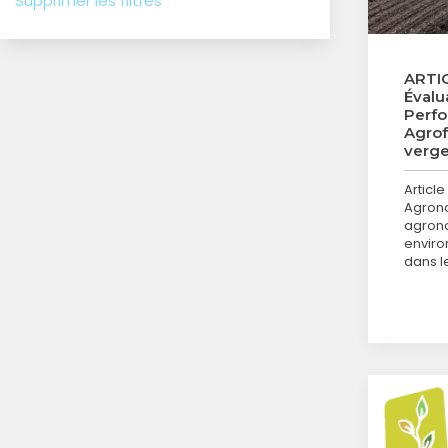
Supprimer les filtres
ARTIC
Évalua
Perf
Agrof
verge
Article
Agron
agron
enviro
dans l