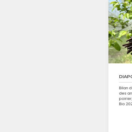
DIAP
Bilan 
des a
poirie
Bio 20