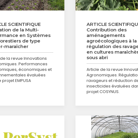
LE SCIENTIFIQUE
ARTICLE SCIENTIFIQ
tion de la Multi-
Contribution des
ormance en Systèmes
aménagements
orestiers de type
agroécologiques à la
r-maraîcher
régulation des ravag
en cultures maraîchè
sous abri
 de la revue Innovations
omiques. Performances
omiques, économiques et
Article de la revue Innova
nnementales évaluées
Agronomiques. Régulatio
e projet EMPUSA
ravageurs et réduction d
insecticides évaluées dan
projet COSYNUS.