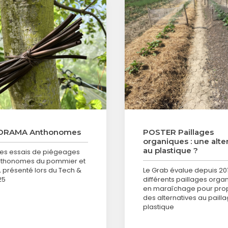
ORAMA Anthonomes
POSTER Paillages
organiques : une alte
au plastique ?
des essais de piégeages
nthonomes du pommier et
r, présenté lors du Tech &
Le Grab évalue depuis 20
25
différents paillages orga
en maraîchage pour pro
des alternatives au paill
plastique