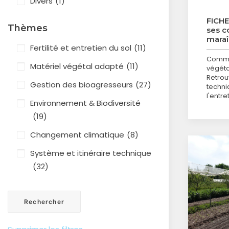
Divers
(1)
FICHE
Thèmes
ses c
mara
Fertilité et entretien du sol
(11)
Commen
Matériel végétal adapté
(11)
végéta
Retrou
Gestion des bioagresseurs
(27)
techni
l'entre
Environnement & Biodiversité
(19)
Changement climatique
(8)
Système et itinéraire technique
(32)