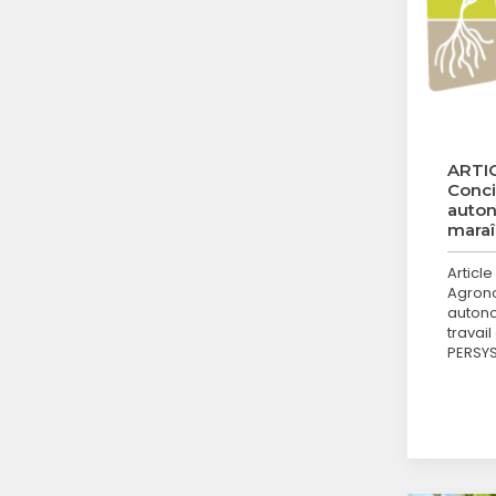
ARTIC
Concil
auton
maraî
Article
Agrono
autono
travail
PERSYS