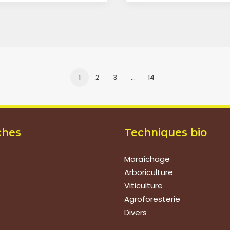
1
2
3
…
14
ches
Techniques bio
Maraîchage
Arboriculture
Viticulture
Agroforesterie
Divers