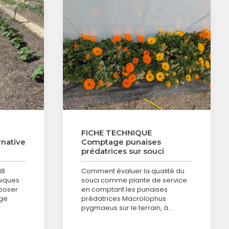
FICHE TECHNIQUE
rnative
Comptage punaises
prédatrices sur souci
18
Comment évaluer la qualité du
niques
souci comme plante de service
poser
en comptant les punaises
age
prédatrices Macrolophus
pygmaeus sur le terrain, à…