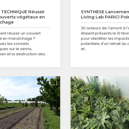
 TECHNIQUE Réussir
SYNTHESE Lancemen
ouverts végétaux en
Living Lab PARiCI Poi
îchage
30 acteurs de l'amont à l'
t réussir un couvert
étaient présents le 10 fév
l en maraîchage ?
pour identifier les impact
vez les conseils
potentiels d'un retrait du 
ques sur le semis,
et…
tien et la destruction des…