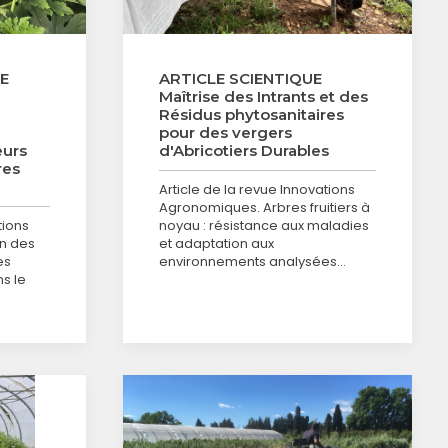
UE
ARTICLE SCIENTIQUE
Maîtrise des Intrants et des
Résidus phytosanitaires
pour des vergers
eurs
d'Abricotiers Durables
res
Article de la revue Innovations
Agronomiques. Arbres fruitiers à
tions
noyau : résistance aux maladies
n des
et adaptation aux
es
environnements analysées…
s le