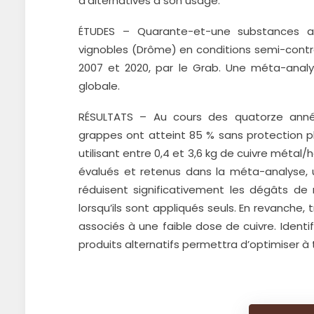
d’alternatives à son usage.
ÉTUDES – Quarante-et-une substances al
vignobles (Drôme) en conditions semi-contrô
2007 et 2020, par le Grab. Une méta-analys
globale.
RÉSULTATS – Au cours des quatorze année
grappes ont atteint 85 % sans protection ph
utilisant entre 0,4 et 3,6 kg de cuivre métal/
évalués et retenus dans la méta-analyse, 
réduisent significativement les dégâts de 
lorsqu’ils sont appliqués seuls. En revanche, 
associés à une faible dose de cuivre. Identifi
produits alternatifs permettra d’optimiser à