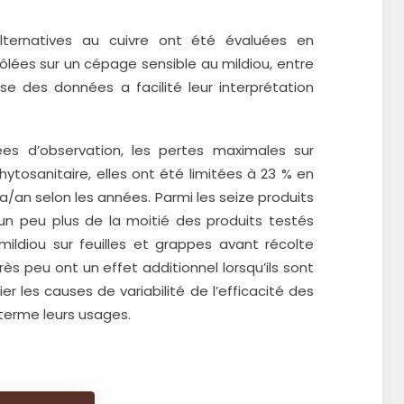
ternatives au cuivre ont été évaluées en
lées sur un cépage sensible au mildiou, entre
e des données a facilité leur interprétation
s d’observation, les pertes maximales sur
ytosanitaire, elles ont été limitées à 23 % en
ha/an selon les années. Parmi les seize produits
un peu plus de la moitié des produits testés
mildiou sur feuilles et grappes avant récolte
très peu ont un effet additionnel lorsqu’ils sont
er les causes de variabilité de l’efficacité des
 terme leurs usages.