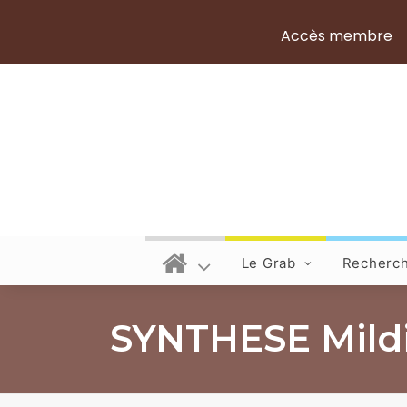
Accès membre
Le Grab
Recherc
SYNTHESE Mildio