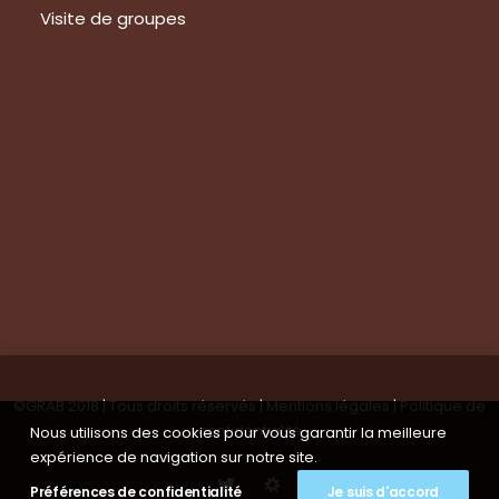
Visite de groupes
Suivez-nous
Nous contacter
Tous les articles
En bref
Newsletter
©GRAB 2018 | Tous droits réservés |
Mentions légales
|
Politique de
confidentialité
Nous utilisons des cookies pour vous garantir la meilleure
expérience de navigation sur notre site.
Préférences de confidentialité
Je suis d'accord