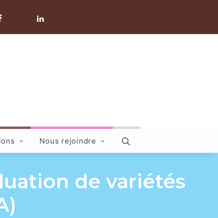
ions
Nous rejoindre
ation de variétés
A)