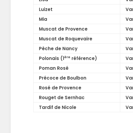
Luizet
Var
Mia
Var
Muscat de Provence
Var
Muscat de Roquevaire
Var
Pêche de Nancy
Var
ère
Polonais (1
référence)
Var
Poman Rosé
Var
Précoce de Boulbon
Var
Rosé de Provence
Var
Rouget de Sernhac
Var
Tardif de Nicole
Var