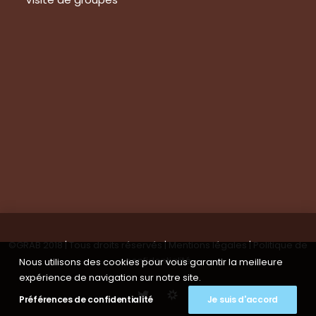
Suivez-nous
Nous contacter
Tous les articles
En bref
Newsletter
©GRAB 2018 | Tous droits réservés |
Mentions légales
|
Politique de
confidentialité
Nous utilisons des cookies pour vous garantir la meilleure
expérience de navigation sur notre site.
Préférences de confidentialité
Je suis d'accord