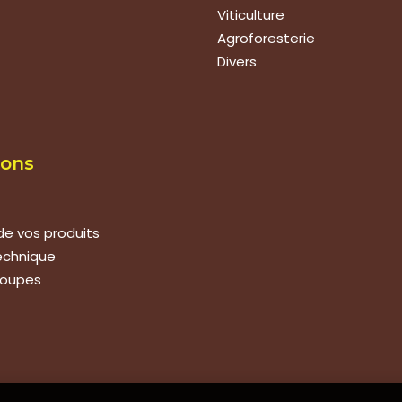
Viticulture
Agroforesterie
Divers
ions
de vos produits
technique
roupes