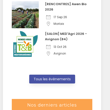
[RENCONTRES] Awen Bio
2026
17 Sep 26
Morlaix
[SALON] MED'Agri 2026 -
Avignon (84)
13 Oct 26
Avignon
Tous les évènements
Nos derniers articles