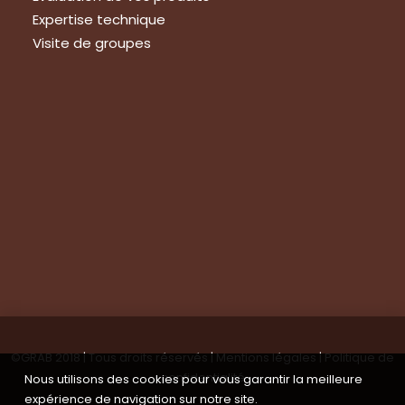
Expertise technique
Visite de groupes
Suivez-nous
Nous contacter
Tous les articles
En bref
Newsletter
©GRAB 2018 | Tous droits réservés |
Mentions légales
|
Politique de
confidentialité
Nous utilisons des cookies pour vous garantir la meilleure
expérience de navigation sur notre site.