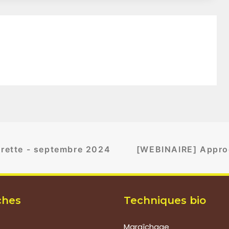
rette - septembre 2024
[WEBINAIRE] Approch
ches
Techniques bio
Maraîchage