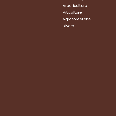
Arboriculture
Viticulture
Agroforesterie
Divers
ions
de vos produits
technique
roupes