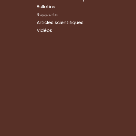
Bulletins
Rapports
Articles scientifiques
Vidéos
Suivez-nous
Nous contacter
Tous les articles
En bref
Newsletter