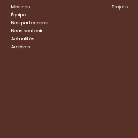
Missions
Projets
Équipe
Nos partenaires
Nous soutenir
Actualités
Archives
Nous rejoindre
Prestat
Nous rejoindre
Formations
Evaluation 
Devenir membre
Expertise 
Emplois – stages
Visite de g
Stages au Grab
Apprentissage