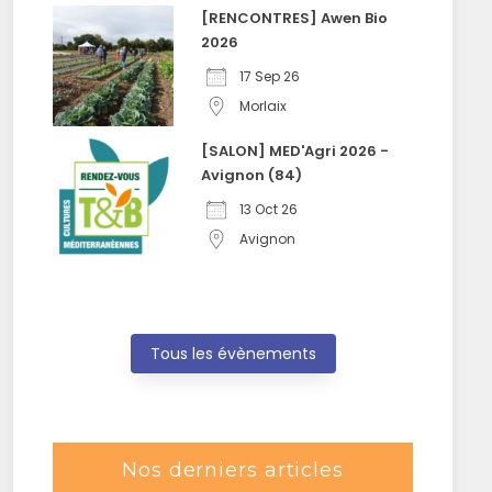
[RENCONTRES] Awen Bio
2026
17 Sep 26
Morlaix
[SALON] MED'Agri 2026 -
Avignon (84)
13 Oct 26
Avignon
Tous les évènements
Nos derniers articles