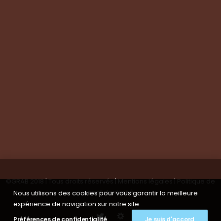
Visite de groupes
Suivez-nous
Nous contacter
Tous les articles
En bref
Newsletter
©GRAB 2018 | Tous droits réservés |
Mentions légales
|
Politique de
confidentialité
Nous utilisons des cookies pour vous garantir la meilleure
expérience de navigation sur notre site.
Préférences de confidentialité
Je suis d'accord