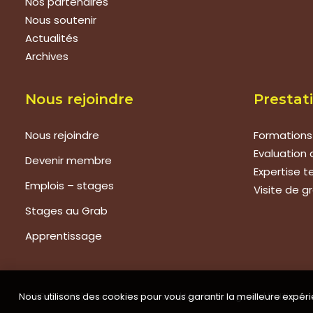
Nos partenaires
Nous soutenir
Actualités
Archives
Nous rejoindre
Prestat
Nous rejoindre
Formations
Evaluation 
Devenir membre
Expertise 
Emplois – stages
Visite de g
Stages au Grab
Apprentissage
Nous utilisons des cookies pour vous garantir la meilleure expéri
©GRAB 2018 | Tous droits réservés |
Mentions légales
|
Politique 