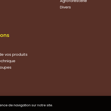
Agroforesterie
Divers
ions
de vos produits
technique
roupes
ence de navigation sur notre site.
de confidentialité