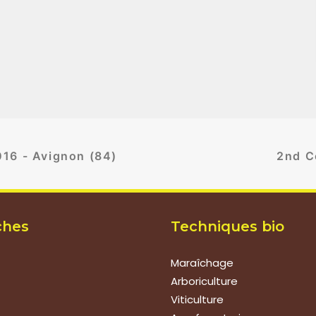
016 - Avignon (84)
2nd C
ches
Techniques bio
Maraîchage
Arboriculture
Viticulture