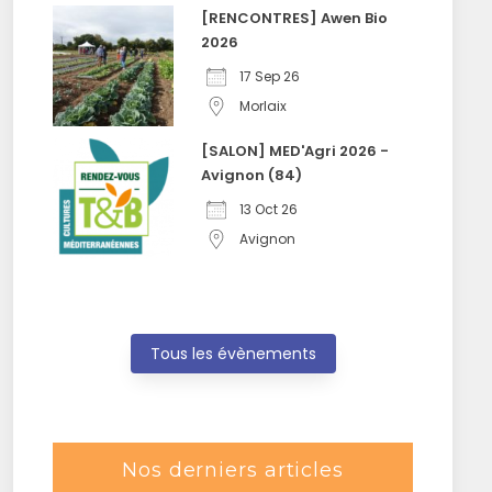
[RENCONTRES] Awen Bio
2026
17 Sep 26
Morlaix
[SALON] MED'Agri 2026 -
Avignon (84)
13 Oct 26
Avignon
Tous les évènements
Nos derniers articles