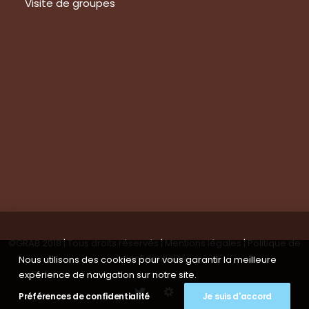
Visite de groupes
Suivez-nous
Nous contacter
Tous les articles
En bref
Newsletter
©GRAB 2018 | Tous droits réservés |
Mentions légales
|
Politique de
confidentialité
Nous utilisons des cookies pour vous garantir la meilleure
expérience de navigation sur notre site.
Préférences de confidentialité
Je suis d'accord