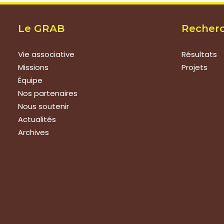
Le GRAB
Recher
Vie associative
Résultats
Missions
Projets
Équipe
Nos partenaires
Nous soutenir
Actualités
Archives
Nous rejoindre
Prestat
Nous rejoindre
Formations
Evaluation 
Devenir membre
Expertise 