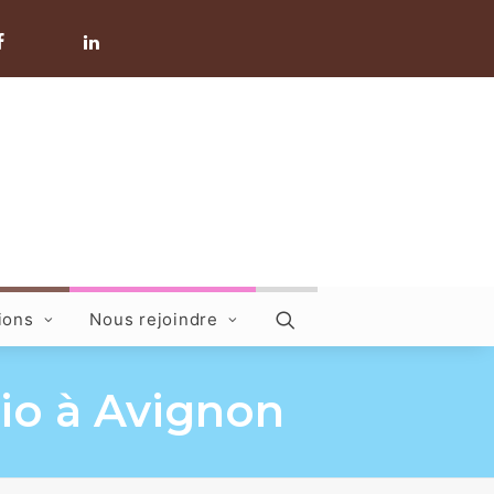
ions
Nous rejoindre
io à Avignon