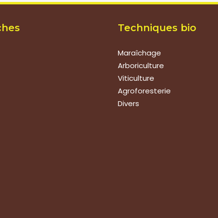
ches
Techniques bio
Maraîchage
Arboriculture
Viticulture
Agroforesterie
Divers
ions
de vos produits
technique