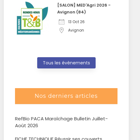
[SALON] MED'Agri 2026 -
Avignon (84)
13 Oct 26
Avignon
Tous les évènements
Nos derniers articles
RefBio PACA Maraîchage Bulletin Juillet-
Août 2026
FICHE TECHNIQUE Réussir ses couverts