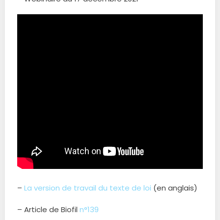
–
La version de travail du texte de loi
(en anglais)
– Article de Biofil
n°139