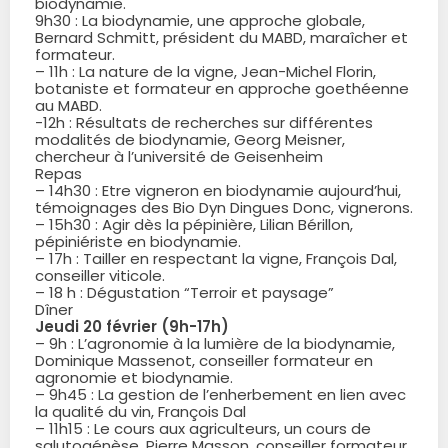
biodynamie.
9h30 : La biodynamie, une approche globale,
Bernard Schmitt, président du MABD, maraîcher et
formateur.
– 11h : La nature de la vigne, Jean-Michel Florin,
botaniste et formateur en approche goethéenne
au MABD.
-12h : Résultats de recherches sur différentes
modalités de biodynamie, Georg Meisner,
chercheur à l’université de Geisenheim
Repas
– 14h30 : Etre vigneron en biodynamie aujourd’hui,
témoignages des Bio Dyn Dingues Donc, vignerons.
– 15h30 : Agir dès la pépinière, Lilian Bérillon,
pépiniériste en biodynamie.
– 17h : Tailler en respectant la vigne, François Dal,
conseiller viticole.
– 18 h : Dégustation “Terroir et paysage”
Dîner
Jeudi 20 février (9h-17h)
– 9h : L’agronomie à la lumière de la biodynamie,
Dominique Massenot, conseiller formateur en
agronomie et biodynamie.
– 9h45 : La gestion de l’enherbement en lien avec
la qualité du vin, François Dal
– 11h15 : Le cours aux agriculteurs, un cours de
salutogénèse, Pierre Masson, conseiller formateur