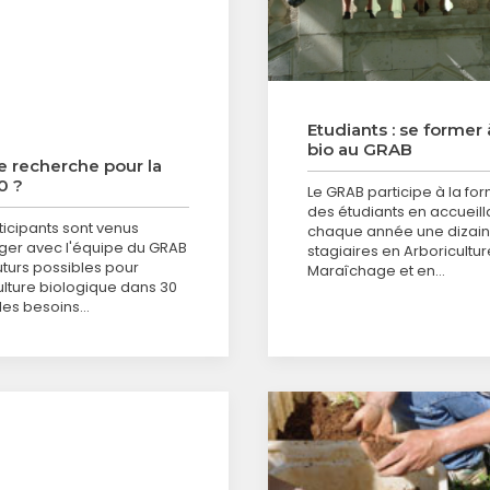
Etudiants : se former 
bio au GRAB
e recherche pour la
0 ?
Le GRAB participe à la fo
des étudiants en accueill
ticipants sont venus
chaque année une dizai
er avec l'équipe du GRAB
stagiaires en Arboricultur
uturs possibles pour
Maraîchage et en…
culture biologique dans 30
 les besoins…