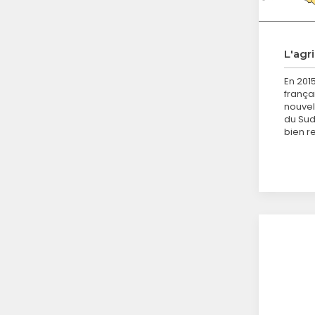
L'agr
En 2015
frança
nouvel
du Sud
bien r