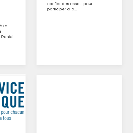
confier des essais pour
participer à la…
à La
a
 Daniel