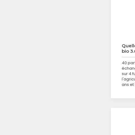
Quell
bio 3.
40 par
échang
sur 4 f
l'agri
ans et