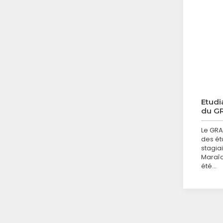
Etudi
du G
Le GRA
des étu
stagiai
Maraîc
été…