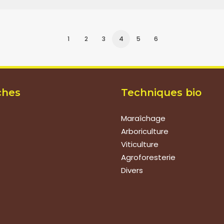
1
2
3
4
5
6
ches
Techniques bio
Maraîchage
Arboriculture
Viticulture
Agroforesterie
Divers