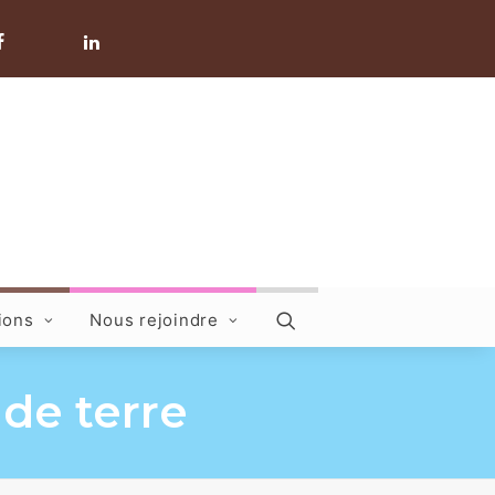
ions
Nous rejoindre
 de terre