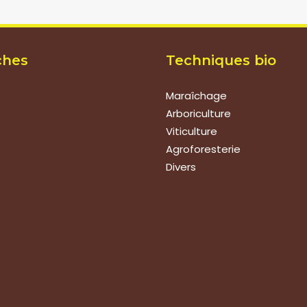
ches
Techniques bio
Maraîchage
Arboriculture
Viticulture
Agroforesterie
Divers
ions
de vos produits