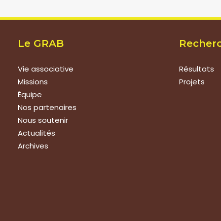
Le GRAB
Recher
Vie associative
Résultats
Missions
Projets
Équipe
Nos partenaires
Nous soutenir
Actualités
Archives
Nous rejoindre
Prestat
Nous rejoindre
Formations
Evaluation 
Devenir membre