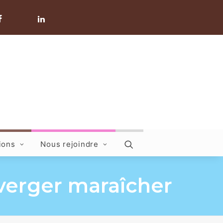
ions
Nous rejoindre
n verger maraîcher