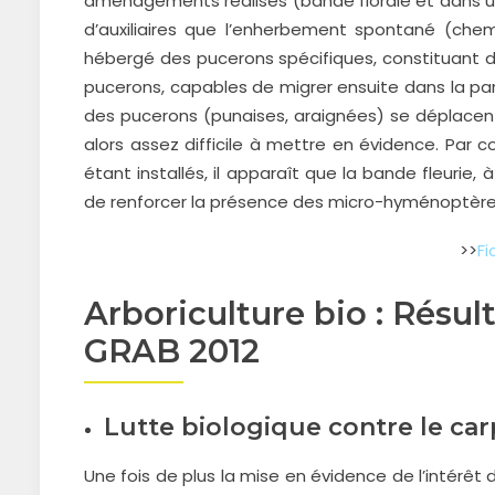
aménagements réalisés (bande florale et dans 
d’auxiliaires que l’enherbement spontané (che
hébergé des pucerons spécifiques, constituant des
pucerons, capables de migrer ensuite dans la par
des pucerons (punaises, araignées) se déplacent
alors assez difficile à mettre en évidence. Par co
étant installés, il apparaît que la bande fleurie,
de renforcer la présence des micro-hyménoptère
>>
F
Arboriculture bio : Résu
GRAB 2012
Lutte biologique contre le ca
Une fois de plus la mise en évidence de l’intérêt 