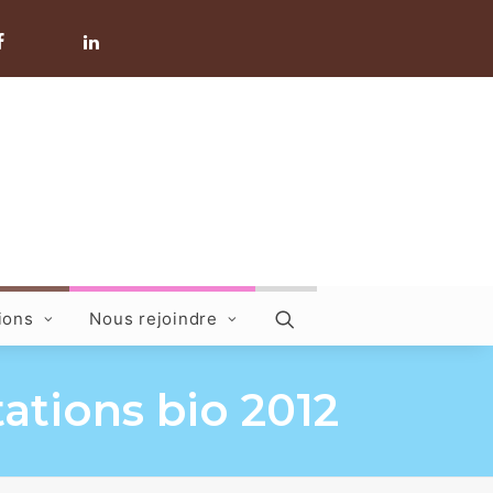
ions
Nous rejoindre
tations bio 2012