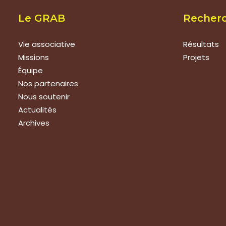
Le GRAB
Recher
Vie associative
Résultats
Missions
Projets
Équipe
Nos partenaires
Nous soutenir
Actualités
Archives
Nous rejoindre
Prestat
Nous rejoindre
Formations
Evaluation 
Devenir membre
Expertise 
Emplois – stages
Visite de g