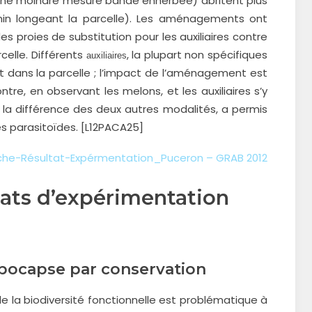
une moindre mesure bande enherbée) abritent plus
min longeant la parcelle). Les aménagements ont
 proies de substitution pour les auxiliaires contre
celle. Différents
, la plupart non spécifiques
auxiliaires
 dans la parcelle ; l’impact de l’aménagement est
ntre, en observant les melons, et les auxiliaires s’y
 à la différence des deux autres modalités, a permis
s parasitoïdes. [L12PACA25]
iche-Résultat-Expérmentation_Puceron – GRAB 2012
ltats d’expérimentation
rpocapse par conservation
de la biodiversité fonctionnelle est problématique à