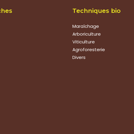
ches
Techniques bio
Maraîchage
Arboriculture
Viticulture
Agroforesterie
Divers
ions
de vos produits
technique
roupes