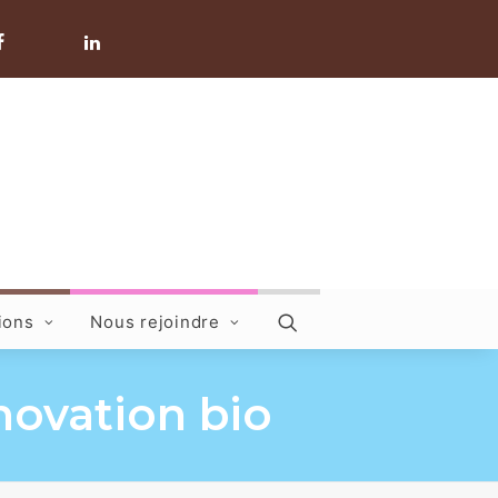
ions
Nous rejoindre
novation bio