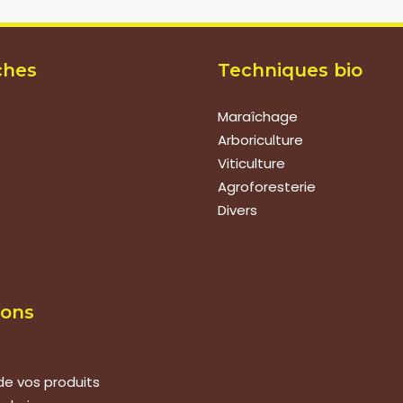
ches
Techniques bio
Maraîchage
Arboriculture
Viticulture
Agroforesterie
Divers
ions
de vos produits