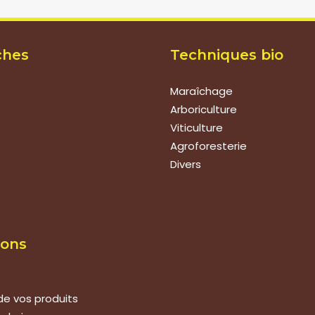
ches
Techniques bio
Maraîchage
Arboriculture
Viticulture
Agroforesterie
Divers
ions
de vos produits