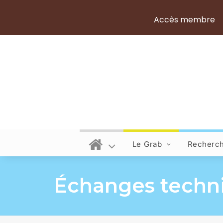
Accès membre
Le Grab
Recherc
Échanges techni