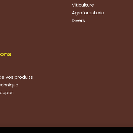
Viticulture
Agroforesterie
Divers
ions
de vos produits
technique
roupes