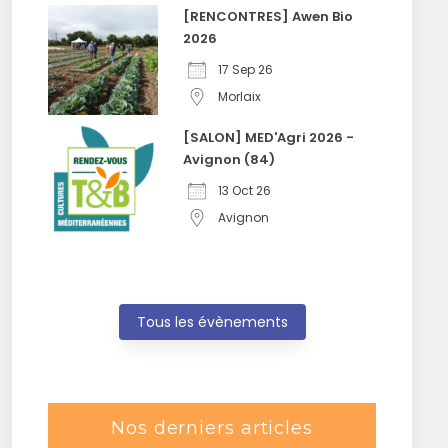
[RENCONTRES] Awen Bio
2026
17 Sep 26
Morlaix
[SALON] MED'Agri 2026 -
Avignon (84)
13 Oct 26
Avignon
Tous les évènements
Nos derniers articles