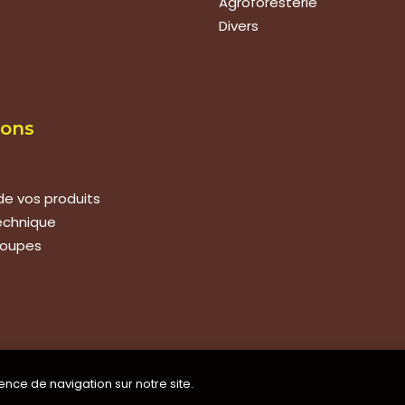
Agroforesterie
Divers
ions
de vos produits
technique
roupes
ence de navigation sur notre site.
de confidentialité