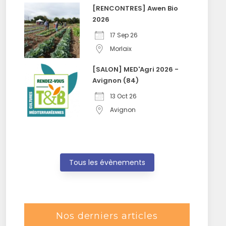
[RENCONTRES] Awen Bio
2026
17 Sep 26
Morlaix
[SALON] MED'Agri 2026 -
Avignon (84)
13 Oct 26
Avignon
Tous les évènements
Nos derniers articles