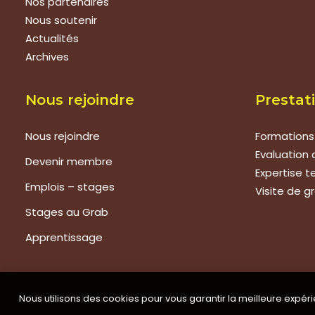
Nos partenaires
Nous soutenir
Actualités
Archives
Nous rejoindre
Prestat
Nous rejoindre
Formations
Evaluation 
Devenir membre
Expertise 
Emplois – stages
Visite de g
Stages au Grab
Apprentissage
Nous utilisons des cookies pour vous garantir la meilleure expéri
©GRAB 2018 | Tous droits réservés |
Mentions légales
|
Politique 