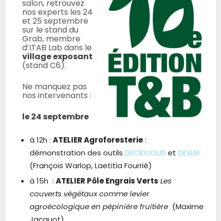
salon, retrouvez
nos experts les 24
et 25 septembre
sur le stand du
Grab, membre
d’ITAB Lab dans le
village exposant
(stand C6).
Ne manquez pas
nos intervenants :
le 24 septembre
à 12h :
ATELIER Agroforesterie
:
démonstration des outils
DECIDUOUS
et
DEXiAF
(François Warlop, Laetitia Fourrié)
à 15h :
ATELIER Pôle Engrais Verts
Les
couverts végétaux comme levier
agroécologique en pépinière fruitière
(Maxime
Jacquot)