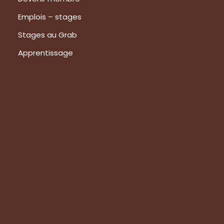
Emplois – stages
Stages au Grab
Apprentissage
Prestations
Formations
Evaluation de vos produits
Expertise technique
Visite de groupes
Suivez-nous
Nous contacter