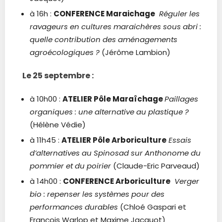
à 16h :
CONFERENCE Maraichage
Réguler les
ravageurs en cultures maraichères sous abri :
quelle contribution des aménagements
agroécologiques ?
(Jérôme Lambion)
Le 25 septembre :
à 10h00 :
ATELIER Pôle Maraîchage
Paillages
organiques : une alternative au plastique ?
(Hélène Védie)
à 11h45 :
ATELIER Pôle Arboriculture
Essais
d’alternatives au Spinosad sur Anthonome du
pommier et du poirier
(Claude-Eric Parveaud)
à 14h00 :
CONFERENCE
Arboriculture
Verger
bio : repenser les systèmes pour des
performances durables
(Chloé Gaspari et
François Warlop et Maxime Jacquot)