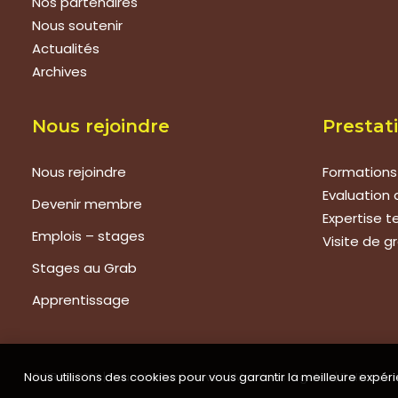
Nos partenaires
Nous soutenir
Actualités
Archives
Nous rejoindre
Prestat
Nous rejoindre
Formations
Evaluation 
Devenir membre
Expertise 
Emplois – stages
Visite de g
Stages au Grab
Apprentissage
Nous utilisons des cookies pour vous garantir la meilleure expéri
©GRAB 2018 | Tous droits réservés |
Mentions légales
|
Politique 