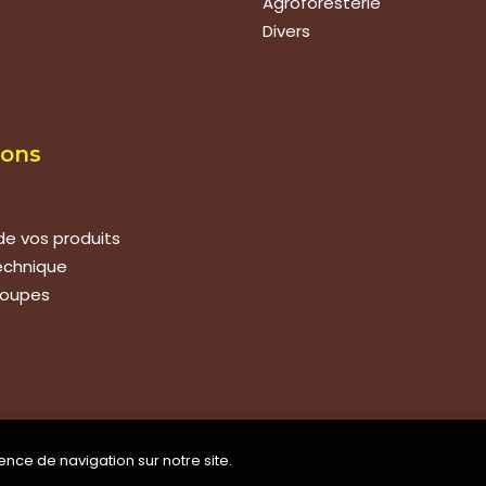
Agroforesterie
Divers
ions
de vos produits
technique
roupes
ence de navigation sur notre site.
de confidentialité