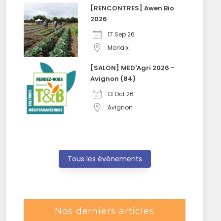
[RENCONTRES] Awen Bio
2026
17 Sep 26
Morlaix
[SALON] MED'Agri 2026 -
Avignon (84)
13 Oct 26
Avignon
Tous les évènements
Nos derniers articles