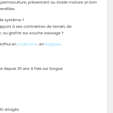
 la permaculture, présentant au stade mature un bon
ersifiée.
 de système ?
port à ses contraintes de terrain, de
, ou greffer sur souche sauvage ?
rd’hui en
Angleterre
, en
Belgique
.
e depuis 20 ans à l’Isle sur Sorgue.
lti-étagés