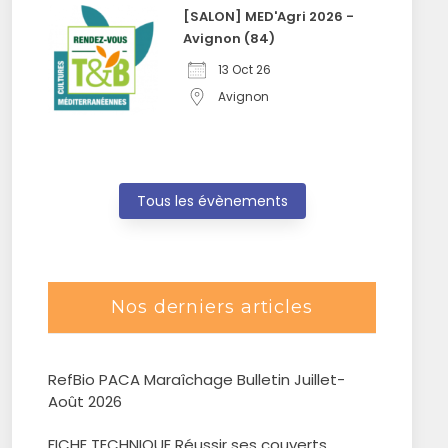
[SALON] MED'Agri 2026 -
Avignon (84)
13 Oct 26
Avignon
Tous les évènements
Nos derniers articles
RefBio PACA Maraîchage Bulletin Juillet-
Août 2026
FICHE TECHNIQUE Réussir ses couverts