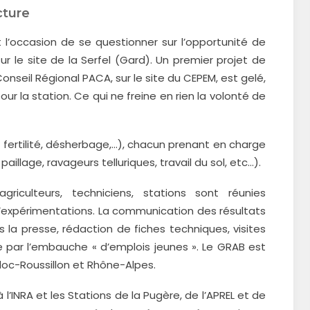
cture
 l’occasion de se questionner sur l’opportunité de
r le site de la Serfel (Gard). Un premier projet de
seil Régional PACA, sur le site du CEPEM, est gelé,
r la station. Ce qui ne freine en rien la volonté de
ertilité, désherbage,…), chacun prenant en charge
paillage, ravageurs telluriques, travail du sol, etc…).
iculteurs, techniciens, stations sont réunies
’expérimentations. La communication des résultats
 la presse, rédaction de fiches techniques, visites
ée par l’embauche « d’emplois jeunes ». Le GRAB est
doc-Roussillon et Rhône-Alpes.
 l’INRA et les Stations de la Pugère, de l’APREL et de