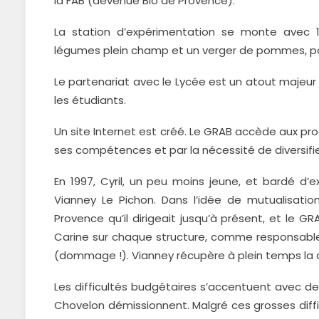
la FAB (devenue Bio de Provence).
La station d’expérimentation se monte avec 
légumes plein champ et un verger de pommes, po
Le partenariat avec le Lycée est un atout majeur
les étudiants.
Un site Internet est créé. Le GRAB accède aux 
ses compétences et par la nécessité de diversifi
En 1997, Cyril, un peu moins jeune, et bardé d’
Vianney Le Pichon. Dans l’idée de mutualisatio
Provence qu’il dirigeait jusqu’à présent, et l
Carine sur chaque structure, comme responsable
(dommage !). Vianney récupère à plein temps la 
Les difficultés budgétaires s’accentuent avec de
Chovelon démissionnent. Malgré ces grosses diffic