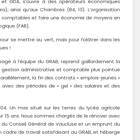
M et GDA, s’ouvre à des opérateurs économiques
a), ainsi qu’aux Chambres (84, 13). L’organisation
ches comptables et faire une économie de moyens en
ogique (FAB).
our se mettre au vert, mais pour folâtrer dans les
ues !
ssage à l’équipe du GRAB, reprend gaillardement la
la gestion administrative et comptable plus pointue
rallèlement, la fin des contrats « emplois-jeunes »
, avec des périodes de « gel » des salaires et des
004. Un mas situé sur les terres du lycée agricole
our 15 ans. Nous sommes chargés de le rénover avec
r, du Conseil Général de Vaucluse et un emprunt du
un cadre de travail satisfaisant au GRAB, et héberge