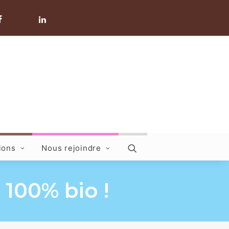
ions
Nous rejoindre
 100% bio !