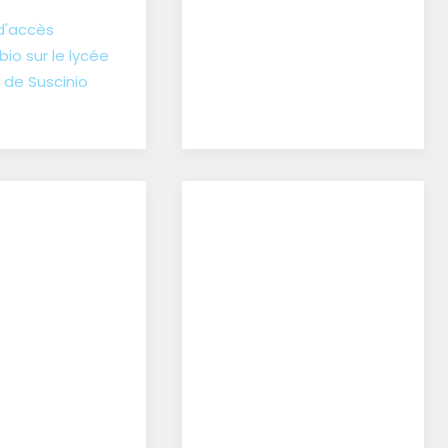
d'accès
bio sur le lycée
 de Suscinio