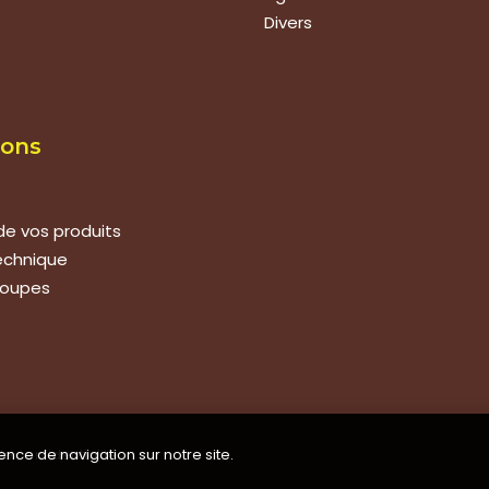
Divers
ions
de vos produits
technique
roupes
ence de navigation sur notre site.
de confidentialité