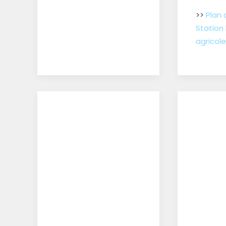
>>
Plan 
Station 
agricole