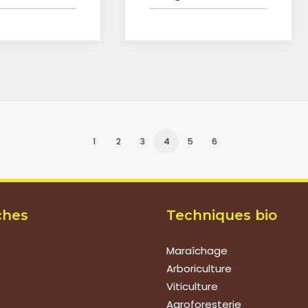
1
2
3
4
5
6
ches
Techniques bio
Maraîchage
Arboriculture
Viticulture
Agroforesterie