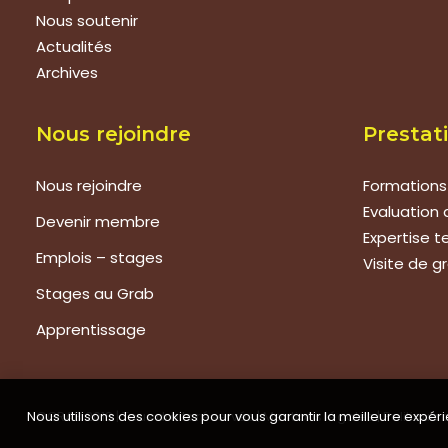
Nous soutenir
Actualités
Archives
Nous rejoindre
Prestat
Nous rejoindre
Formations
Evaluation 
Devenir membre
Expertise 
Emplois – stages
Visite de g
Stages au Grab
Apprentissage
Nous utilisons des cookies pour vous garantir la meilleure expéri
©GRAB 2018 | Tous droits réservés |
Mentions légales
|
Politique 