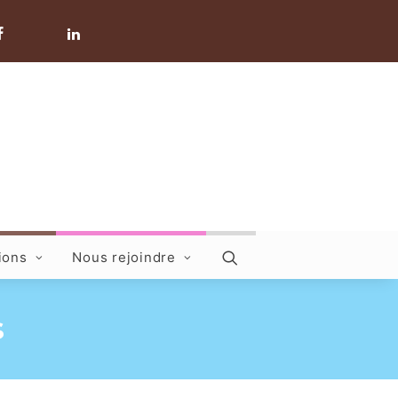
ions
Nous rejoindre
s