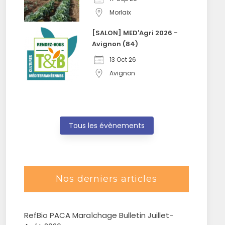
Morlaix
[SALON] MED'Agri 2026 -
Avignon (84)
13 Oct 26
Avignon
Tous les évènements
Nos derniers articles
RefBio PACA Maraîchage Bulletin Juillet-