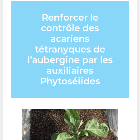
Renforcer le
contrôle des
acariens
tétranyques de
l’aubergine par les
auxiliaires
Phytoséiides