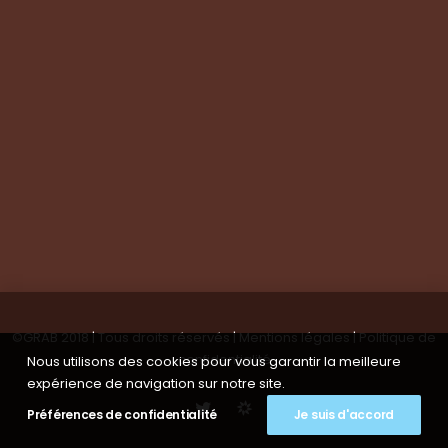
Suivez-nous
Nous contacter
Tous les articles
En bref
Newsletter
©GRAB 2018 | Tous droits réservés |
Mentions légales
|
Politique de
confidentialité
Nous utilisons des cookies pour vous garantir la meilleure
expérience de navigation sur notre site.
Préférences de confidentialité
Je suis d'accord