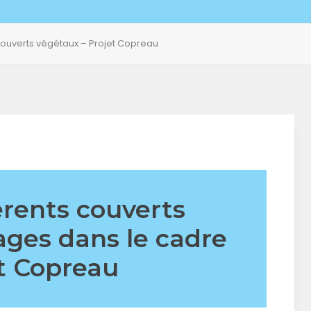
 couverts végétaux – Projet Copreau
érents couverts
ages dans le cadre
t Copreau