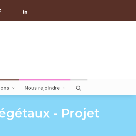
ions
Nous rejoindre
égétaux - Projet