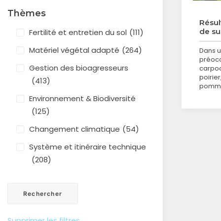
Thèmes
Résul
de su
Fertilité et entretien du sol
(111)
Matériel végétal adapté
(264)
Dans u
préocc
Gestion des bioagresseurs
carpoc
poirier
(413)
pommie
Environnement & Biodiversité
(125)
Changement climatique
(54)
Système et itinéraire technique
(208)
Supprimer les filtres