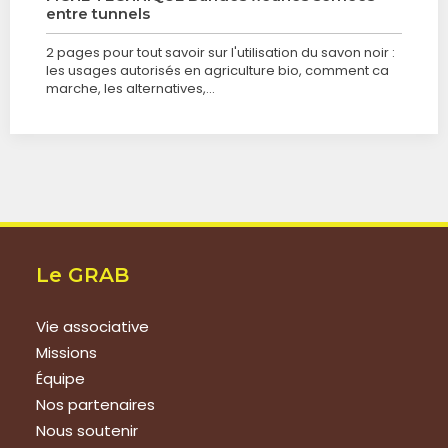
entre tunnels
2 pages pour tout savoir sur l'utilisation du savon noir :
les usages autorisés en agriculture bio, comment ca
marche, les alternatives,...
Le GRAB
Vie associative
Missions
Équipe
Nos partenaires
Nous soutenir