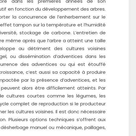
arbre dans les premières années de son
utif en fonction du développement des arbres.
rter la concurrence de l’enherbement sur le
 effet tampon sur la température et l’humidité
odiversité, stockage de carbone. L’entretien de
e même après que l’arbre a atteint une taille
veloppe au détriment des cultures voisines
gel, ou dissémination d’adventices dans les
ncurrence des adventices ou qui est étouffé
oissance, c’est aussi sa capacité à produire
mpactée par la présence d’adventices, et les
peuvent alors être difficilement atteints. Par
é de cultures courtes comme les légumes, les
ycle complet de reproduction si le producteur
r les cultures voisines. Il est donc nécessaire
ion. Plusieurs options techniques s’offrent aux
s : désherbage manuel ou mécanique, paillages,