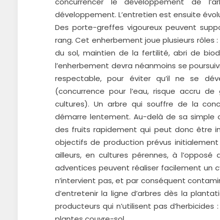
concurrencer le développement de l’
développement. L’entretien est ensuite évol
Des porte-greffes vigoureux peuvent suppo
rang. Cet enherbement joue plusieurs rôles :
du sol, maintien de la fertilité, abri de bi
l’enherbement devra néanmoins se poursuivr
respectable, pour éviter qu’il ne se dé
(concurrence pour l’eau, risque accru de 
cultures). Un arbre qui souffre de la co
démarre lentement. Au-delà de sa simple cr
des fruits rapidement qui peut donc être i
objectifs de production prévus initialement 
ailleurs, en cultures pérennes, à l’oppos
adventices peuvent réaliser facilement un c
n’intervient pas, et par conséquent contamine
d’entretenir la ligne d’arbres dès la plantat
producteurs qui n’utilisent pas d’herbicide
plantes couvre-sol…