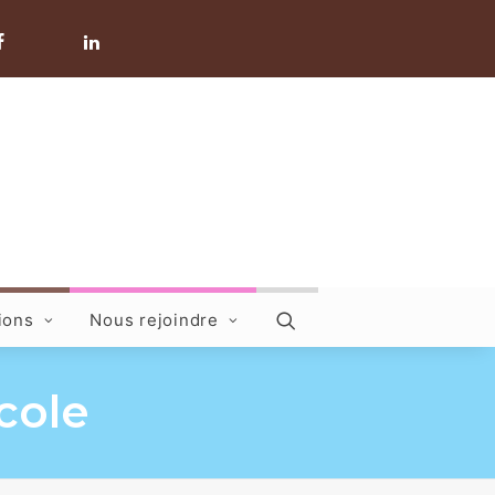
ions
Nous rejoindre
icole