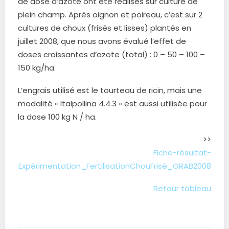
de dose d’azote ont été réalisés sur culture de
plein champ. Après oignon et poireau, c’est sur 2
cultures de choux (frisés et lisses) plantés en
juillet 2008, que nous avons évalué l’effet de
doses croissantes d’azote (total) : 0 – 50 – 100 –
150 kg/ha.
L’engrais utilisé est le tourteau de ricin, mais une
modalité « Italpollina 4.4.3 » est aussi utilisée pour
la dose 100 kg N / ha.
>>
Fiche-résultat-
Expérimentation_FertilisationChouFrisé_GRAB2008
Retour tableau
.