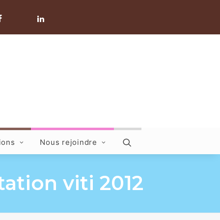
ions
Nous rejoindre
ation viti 2012