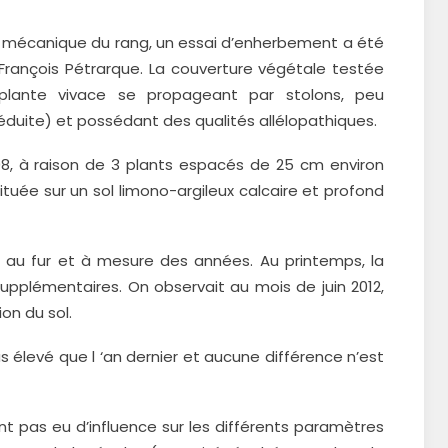
ien mécanique du rang, un essai d’enherbement a été
 François Pétrarque. La couverture végétale testée
a), plante vivace se propageant par stolons, peu
éduite) et possédant des qualités allélopathiques.
08, à raison de 3 plants espacés de 25 cm environ
ituée sur un sol limono-argileux calcaire et profond
t au fur et à mesure des années. Au printemps, la
upplémentaires. On observait au mois de juin 2012,
on du sol.
s élevé que l ‘an dernier et aucune différence n’est
t pas eu d’influence sur les différents paramètres