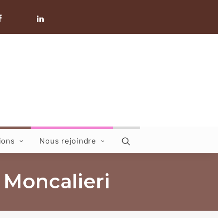
ions
Nous rejoindre
 Moncalieri