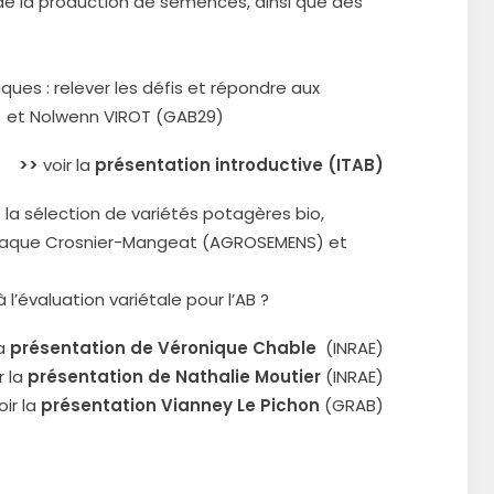
 de la production de semences, ainsi que des
ues : relever les défis et répondre aux
B) et Nolwenn VIROT (GAB29)
>>
voir la
présentation introductive (ITAB)
la sélection de variétés potagères bio,
yriaque Crosnier-Mangeat (AGROSEMENS) et
à l’évaluation variétale pour l’AB ?
la
présentation de Véronique Chable
(INRAE)
r la
présentation de Nathalie Moutier
(INRAE)
ir la
présentation Vianney Le Pichon
(GRAB)