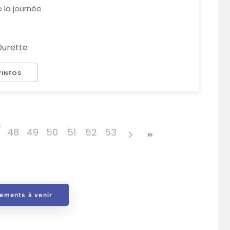
 la journée
 Durette
’INFOS
7
48
49
50
51
52
53
nements à venir