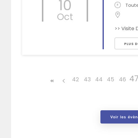
10
Toute
Oct
>> Visite
PLUS D
4
42
43
44
45
46
Voir les évè