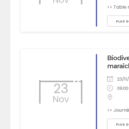
Nov
>> Table 
PLUS D
Biodive
maraîch
23/1
23
09:00
Nov
>> Journé
PLUS D