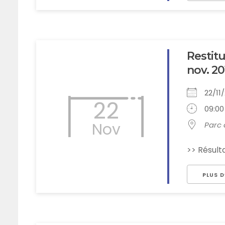
Restit
nov. 20
22/1
22
09:00 
Nov
Parc 
>> Résult
PLUS D