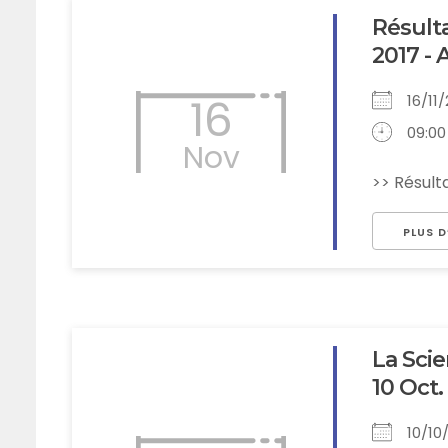
Résulta
2017 - 
16
16/11
09:00
Nov
>> Résult
PLUS D
La Scie
10 Oct.
10/1