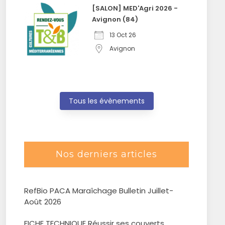
[SALON] MED'Agri 2026 -
Avignon (84)
13 Oct 26
Avignon
Tous les évènements
Nos derniers articles
RefBio PACA Maraîchage Bulletin Juillet-
Août 2026
FICHE TECHNIQUE Réussir ses couverts