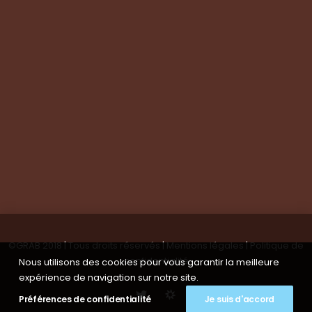
Visite de groupes
Suivez-nous
Nous contacter
Tous les articles
En bref
Newsletter
©GRAB 2018 | Tous droits réservés |
Mentions légales
|
Politique de
confidentialité
Nous utilisons des cookies pour vous garantir la meilleure
expérience de navigation sur notre site.
Préférences de confidentialité
Je suis d'accord