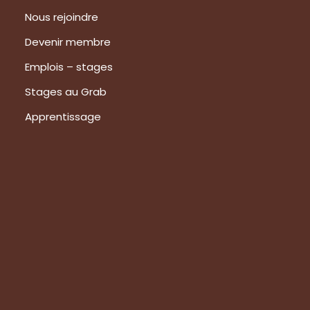
Nous rejoindre
Devenir membre
Emplois – stages
Stages au Grab
Apprentissage
Prestations
Formations
Evaluation de vos produits
Expertise technique
Visite de groupes