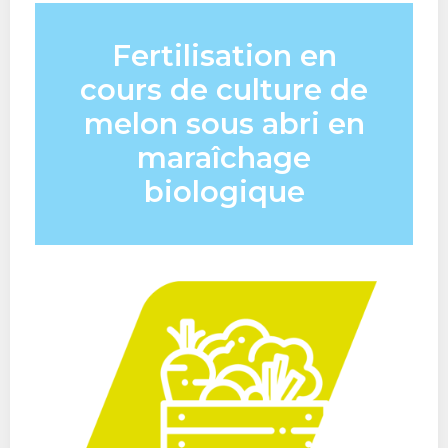
Fertilisation en
cours de culture de
melon sous abri en
maraîchage
biologique