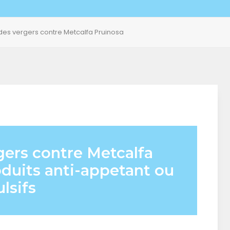
 des vergers contre Metcalfa Pruinosa
gers contre Metcalfa
oduits anti-appetant ou
lsifs