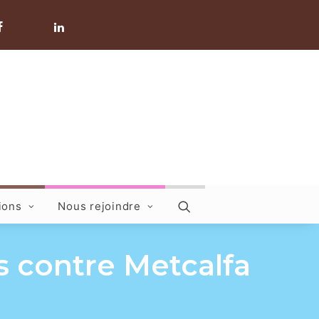
ions
Nous rejoindre
s contre Metcalfa