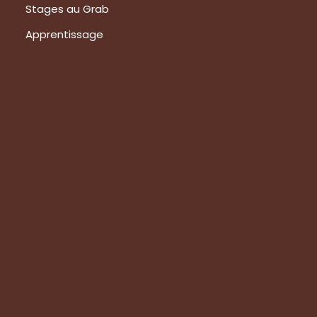
Stages au Grab
Apprentissage
Prestations
Formations
Evaluation de vos produits
Expertise technique
Visite de groupes
Suivez-nous
Nous contacter
Tous les articles
En bref