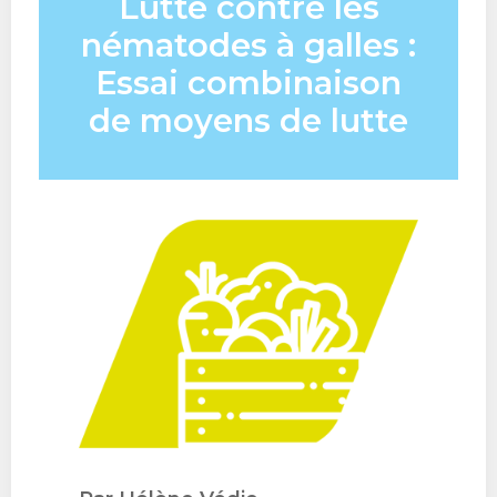
Lutte contre les
nématodes à galles :
Essai combinaison
de moyens de lutte