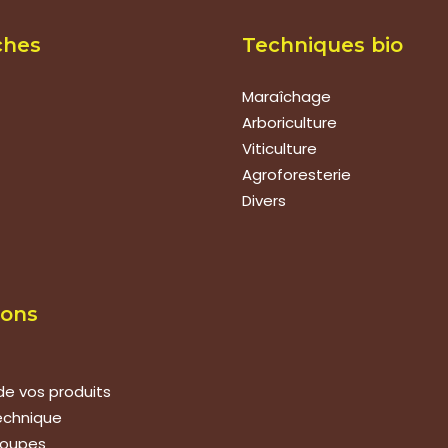
ches
Techniques bio
Maraîchage
Arboriculture
Viticulture
Agroforesterie
Divers
ions
de vos produits
technique
roupes