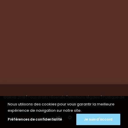
Suivez-nous
Nous contacter
Tous les articles
En bref
Newsletter
©GRAB 2018 | Tous droits réservés |
Mentions légales
|
Politique de
confidentialité
Nous utilisons des cookies pour vous garantir la meilleure
expérience de navigation sur notre site.
Préférences de confidentialité
Je suis d'accord