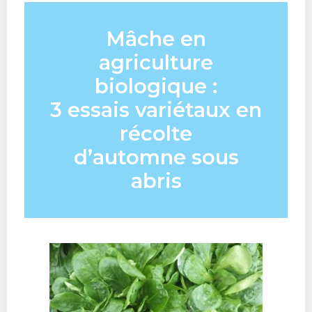
Mâche
en
agriculture
biologique :
3 essais variétaux en
récolte
d’automne sous
abris