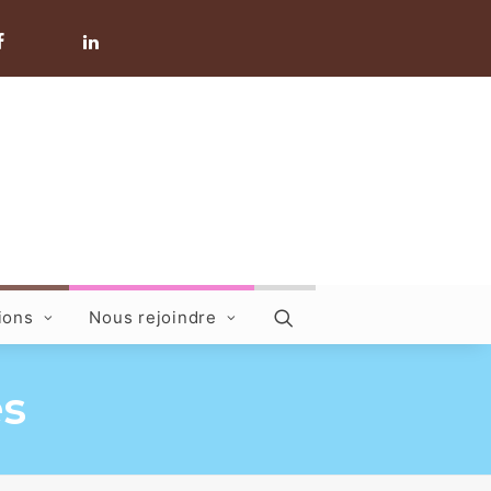
ions
Nous rejoindre
es