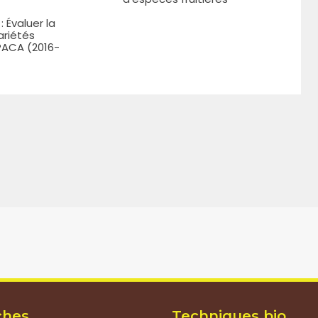
: Évaluer la
ariétés
 PACA (2016-
ches
Techniques bio