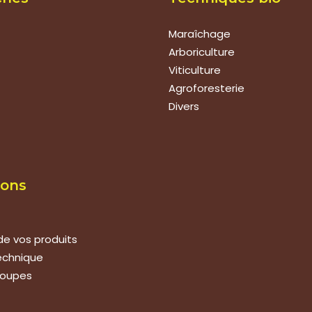
Maraîchage
Arboriculture
Viticulture
Agroforesterie
Divers
ions
de vos produits
technique
roupes