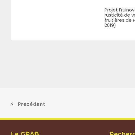
Projet Fruinov 
rusticité de v
fruitières de
2019)
Précédent
Le GRAB
Recher