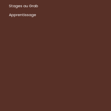
Stages au Grab
Apprentissage
Prestations
Formations
Evaluation de vos produits
Expertise technique
Visite de groupes
Suivez-nous
Nous contacter
Tous les articles