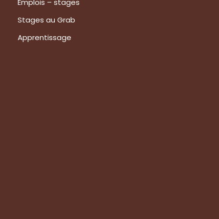
Emplois – stages
Stages au Grab
Apprentissage
Prestations
Formations
Evaluation de vos produits
Expertise technique
Visite de groupes
Suivez-nous
Nous contacter
Tous les articles